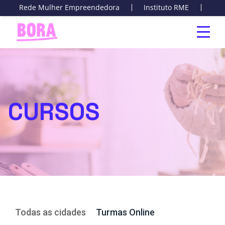
Rede Mulher Empreendedora
Instituto RME
Cur
CURSOS
Todas as cidades
Turmas Online