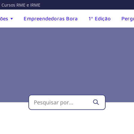
Cursos RME e IRME
ções
Empreendedoras Bora
1ª Edição
Perg