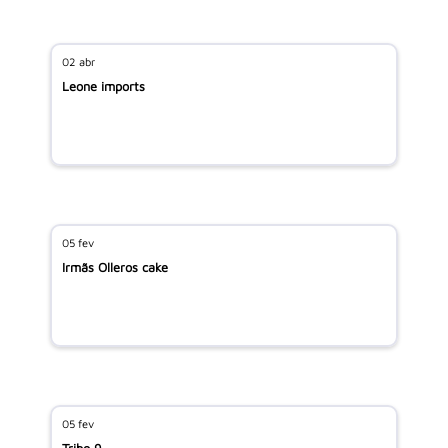
02 abr
Leone imports
05 fev
Irmãs Olleros cake
05 fev