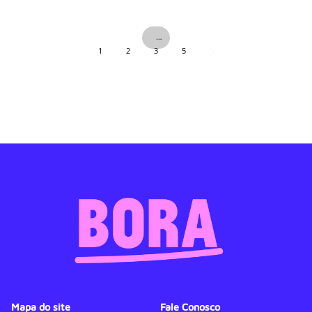
…
1
2
3
5
Mapa do site
Fale Conosco