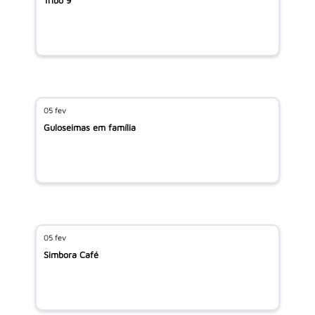
Tribo 9
05 fev
Guloseimas em família
05 fev
Simbora Café