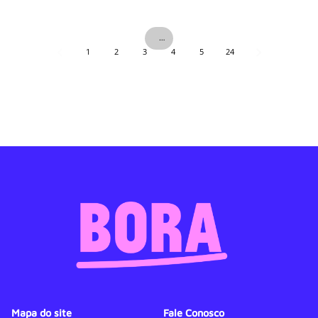
…
1
2
3
4
5
24
Mapa do site
Fale Conosco