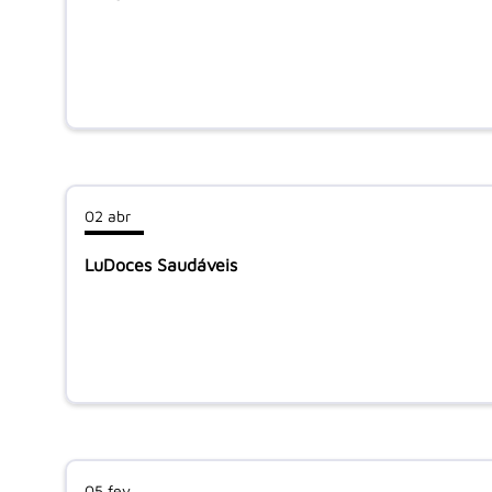
02 abr
LuDoces Saudáveis
05 fev