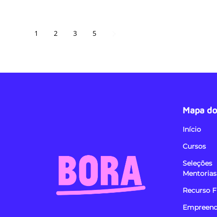
1
2
3
5
Mapa do 
Início
Cursos
Seleções
Mentorias
Recurso F
Empreend