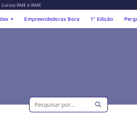
Cursos RME e IRME
ções
Empreendedoras Bora
1ª Edição
Perg