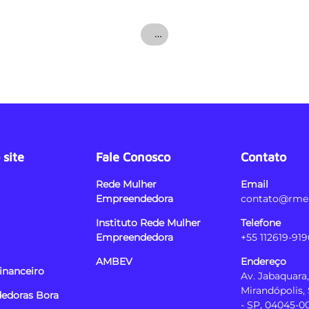
…
site
Fale Conosco
Contato
Rede Mulher
Email
Empreendedora
contato@rme.
Instituto Rede Mulher
Telefone
Empreendedora
+55 112619-919
AMBEV
Endereço
inanceiro
Av. Jabaquara,
Mirandópolis,
edoras Bora
- SP, 04045-0