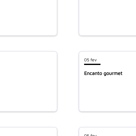
05 fev
Encanto gourmet
05 fev